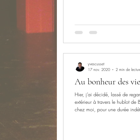
juste chemin. Il répondra avec
yvescusset
17 nov. 2020
2 min de lectur
Au bonheur des vie
Hier, j’ai décidé, lassé de regar
extérieur à travers le hublot de
chez moi, pour une durée indét
sommes donc rendus dans un min