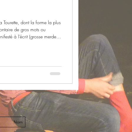
 Tourette, dont la forme la plus
lontaire de gros mots ou
festé à l’écrit (grosse merde,