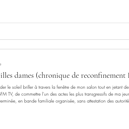
 mansuétude et douceur à toutes ces questions
e
illes dames (chronique de reconfinement 
der le soleil briller à travers la fenêtre de mon salon tout en jetant
 BFM TV, de commettre l’un des actes les plus transgressifs de ma jeun
erminée, en bande familiale organisée, sans attestation des autori
uscule parc à 983 mètres de notre domicile, avec l’intenti