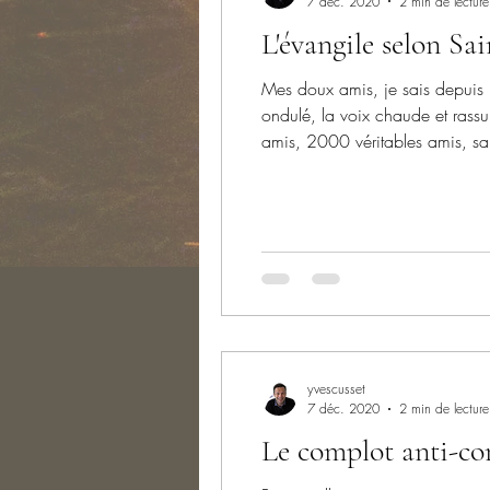
7 déc. 2020
2 min de lecture
L'évangile selon S
Mes doux amis, je sais depuis la
ondulé, la voix chaude et rassu
amis, 2000 véritables amis, san
fait les mêmes ni tout à fait d
yvescusset
7 déc. 2020
2 min de lecture
Le complot anti-co