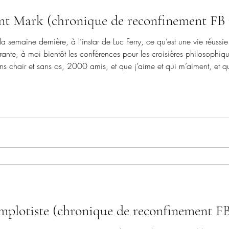
aint Mark (chronique de reconfinement FB 
 semaine dernière, à l’instar de Luc Ferry, ce qu’est une vie réussie.
rante, à moi bientôt les conférences pour les croisières philosophiq
s chair et sans os, 2000 amis, et que j’aime et qui m’aiment, et qu
es autres, et m’aiment et me comprennent. Car ils me compre
mplotiste (chronique de reconfinement FB