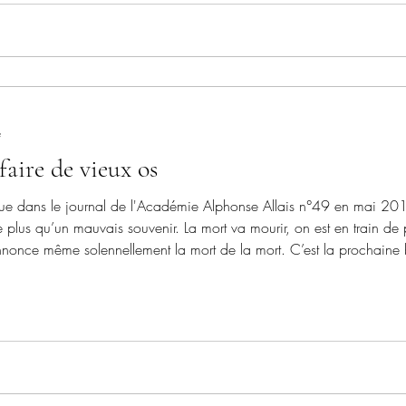
e
faire de vieux os
e journal de l'Académie Alphonse Allais n°49 en mai 2019 Je suis très inquiet : il pa
tre plus qu’un mauvais souvenir. La mort va mourir, on est en train 
nonce même solennellement la mort de la mort. C’est la prochaine ba
 les gens vont se réunir sur les rond-points pour en appeler à