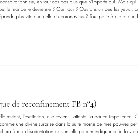
 conspirationniste, en tout cas pas plus que n’importe qui. Mais qui 
ut le monde le devienne ? Oui, qui ? Ouvrons un peu les yeux : com
ande plus vite que celle du coronavirus ? Tout porte à croire que le
ions de plus en plus perméables à l’idée d’un complot mondial. Je
que de reconfinement FB n°4)
lle revient, l’excitation, elle revient, l’attente, la douce impatience. 
a comme une divine surprise dans la suite morne de mes pauvres petit
rachera à ma désorientation existentielle pour m’indiquer enfin la voie