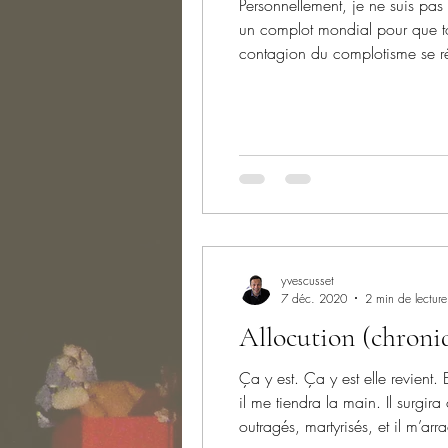
Personnellement, je ne suis pas
un complot mondial pour que to
contagion du complotisme se rép
complotent pour que nous deven
yvescusset
7 déc. 2020
2 min de lecture
Allocution (chroni
Ça y est. Ça y est elle revient. E
il me tiendra la main. Il surgir
outragés, martyrisés, et il m’ar