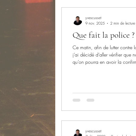
yvescusset
9 nov. 2025
2 min de lecture
Que fait la police 
Ce matin, afin de lutter contr
j’ai décidé d’aller vérifier que
qu’on pourra en avoir la confir
parti bille en tête à la recherch
yvescusset