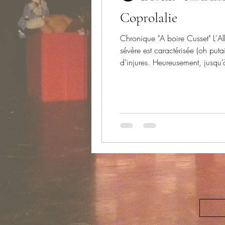
Coprolalie
Chronique "A boire Cusset" L'Al
sévère est caractérisée (oh put
d’injures. Heureusement, jusqu’
pute, pute, pute). Mais une for