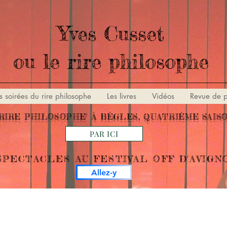
Yves Cusset
ou le rire philosophe
s soirées du rire philosophe
Les livres
Vidéos
Revue de p
RIRE PHILOSOPHE" À BÈGLES, QUATRIÈME SAISON
PAR ICI
SPECTACLES AU FESTIVAL OFF D'AVIGNO
Allez-y