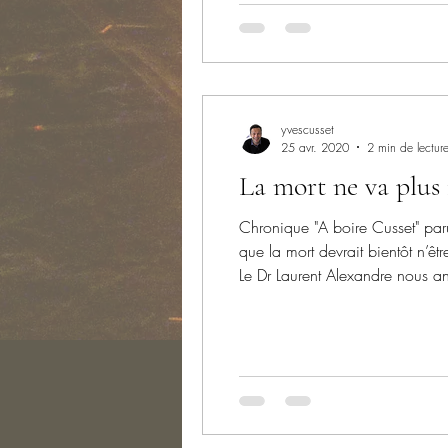
yvescusset
25 avr. 2020
2 min de lectur
La mort ne va plus 
Chronique "A boire Cusset" parue dans l
que la mort devrait bientôt n’ê
Le Dr Laurent Alexandre nous an
Gilets Jaunes (Acte CCCLXVIII) :