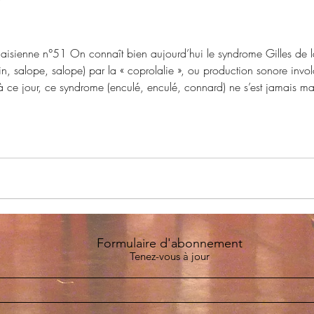
laisienne n°51 On connaît bien aujourd’hui le syndrome Gilles de la
ain, salope, salope) par la « coprolalie », ou production sonore invo
à ce jour, ce syndrome (enculé, enculé, connard) ne s’est jamais mani
me inédite en est récemment apparue, et elle se diffuse comme
Formulaire d'abonnement
Tenez-vous à jour