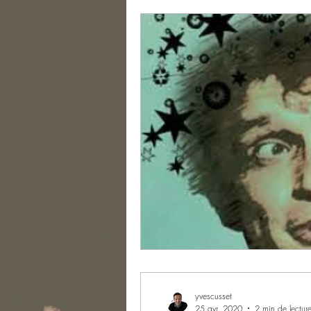
yvescusset
25 avr. 2020
2 min de lectur