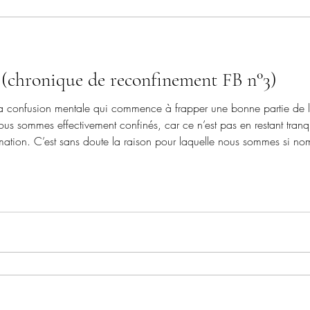
? (chronique de reconfinement FB n°3)
e la confusion mentale qui commence à frapper une bonne partie de l
 nous sommes effectivement confinés, car ce n’est pas en restant tran
mation. C’est sans doute la raison pour laquelle nous sommes si nomb
e active d’un contrôleur de la réalité du confinement, affublé